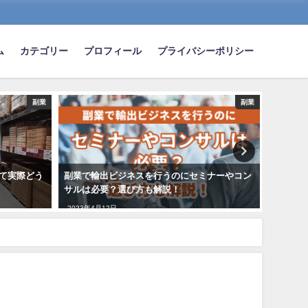
ム
カテゴリー
プロフィール
プライバシーポリシー
副業
副業
て実際どう
副業で輸出ビジネスを行うのにセミナーやコン
確定申
サルは必要？選び方も解説！
意点！
2023年4月12日
2021年1