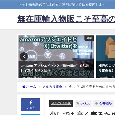
ネット物販歴20年以上の石井道明が輸入物販を指南します
無在庫輸入物販こそ至高
副業
副業
方法！
amazon アソシエイトとX（旧twitter）を活用
梱包のコ
して稼ぐ方法とは？
リ事例集
2023年11月16日
2020年10月
ホーム
メルカリ事例
少しでも高く売るためにすべ
メルカリ事例
pickup
石井道明
シェア
少しでも高く売るた