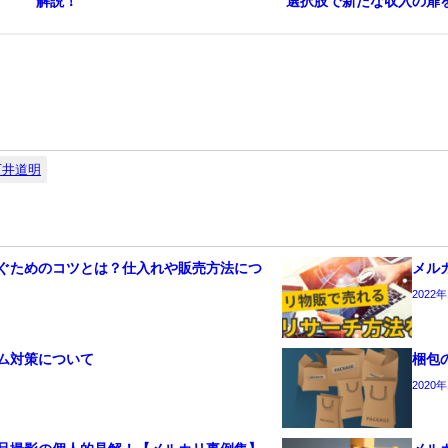
解説！
選択肢で新たな収入の扉
石井道明
ぐためのコツとは？仕入れや販売方法につ
メル
2022
ム対策について
梱包
2020