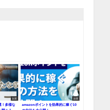
副業
副業
選！多様な
amazonポイントを効果的に稼ぐ10