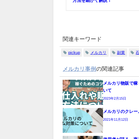
方法を細かく解説！
関連キーワード
pickup
メルカリ
副業
メルカリ事例
の関連記事
メルカリ物販で稼
いて
2023年2月15日
メルカリのクレー
2021年11月12日