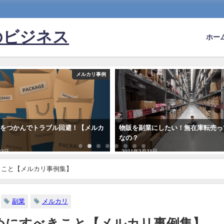
のビジネス
ホー
メルカリ事例
ツをつかんでトラブル回避！【メルカ
物販を副業にしたい！無在庫転売っ
】
なの？
23日
2021年2月21日
きこと【メルカリ事例集】
副業
メルカリ
めにすべきこと【メルカリ事例集】