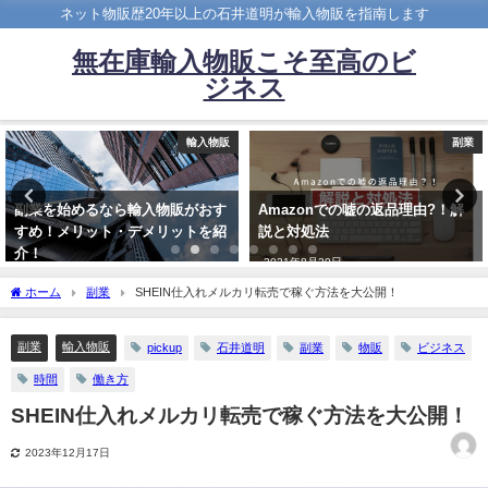
ネット物販歴20年以上の石井道明が輸入物販を指南します
無在庫輸入物販こそ至高のビ
ジネス
輸入物販
副業
副業を始めるなら輸入物販がおす
Amazonでの嘘の返品理由?！解
すめ！メリット・デメリットを紹
説と対処法
介！
2021年8月20日
2020年10月18日
ホーム
副業
SHEIN仕入れメルカリ転売で稼ぐ方法を大公開！
副業
輸入物販
pickup
石井道明
副業
物販
ビジネス
時間
働き方
SHEIN仕入れメルカリ転売で稼ぐ方法を大公開！
2023年12月17日