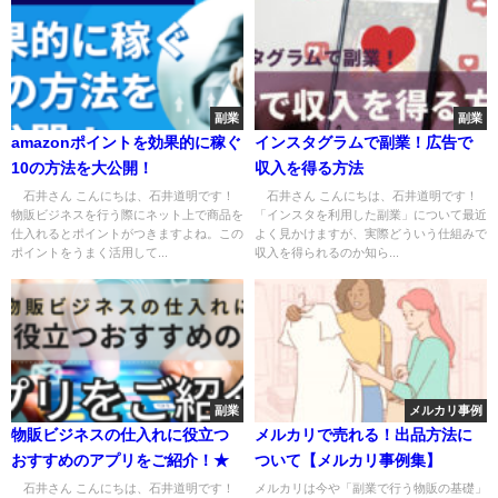
副業
副業
amazonポイントを効果的に稼ぐ
インスタグラムで副業！広告で
10の方法を大公開！
収入を得る方法
石井さん こんにちは、石井道明です！
石井さん こんにちは、石井道明です！
物販ビジネスを行う際にネット上で商品を
「インスタを利用した副業」について最近
仕入れるとポイントがつきますよね。この
よく見かけますが、実際どういう仕組みで
ポイントをうまく活用して...
収入を得られるのか知ら...
副業
メルカリ事例
物販ビジネスの仕入れに役立つ
メルカリで売れる！出品方法に
おすすめのアプリをご紹介！★
ついて【メルカリ事例集】
石井さん こんにちは、石井道明です！
メルカリは今や「副業で行う物販の基礎」