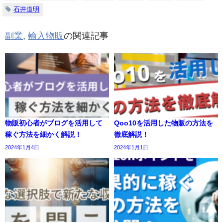
石井道明
副業
,
輸入物販
の関連記事
物販初心者がブログを活用して
Qoo10を活用した物販の方法を
稼ぐ方法を細かく解説！
徹底解説！
2024年1月4日
2024年1月1日