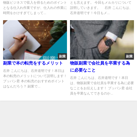
物販ビジネスで収入を得るためのポイント
とも言えます。 今回もメルカリについて
となる仕入れ作業ですが、仕入れの作業に
説明していきます。 石井 こんにちは、
時間をかけすぎてしまって...
石井道明です！今日もメ...
副業
副業
副業で本の転売をするメリット
物販副業で会社員を卒業する為
に必要なこと
石井 こんにちは、石井道明です！本日は
本の転売のメリットについて説明します！
石井 こんにちは、石井道明です！本日
ブッパン君 本の転売のおすすめポイント
は、物販副業で会社員を卒業する為に必要
はなんだろう？ 副業で...
なことをお伝えします！ ブッパン君 会社
員を卒業なんてできるのか...