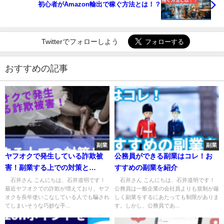
初心者がAmazon輸出で稼ぐ方法とは！？
Twitterでフォローしよう
おすすめの記事
副業
副業
ヤフオクで発生している詐欺被
公務員ができる副業はコレ！お
害！副業する上での対策と
すすめの副業を紹介
は！？
石井さん こんにちは、石井道明です！
石井さん こんにちは、石井道明です！
最近ヤフオクでの詐欺が増えており、ヤフ
公務員は一般企業の会社員よりも規制が厳
オクを長年使いこなしている人でも騙され
しく副業をするにあたっても制限がありま
てしまいそうな巧妙な手...
す。しかし、公務員であ...