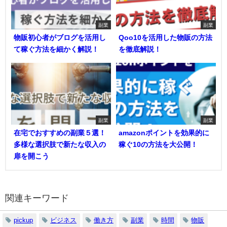
副業
副業
物販初心者がブログを活用し
Qoo10を活用した物販の方法
て稼ぐ方法を細かく解説！
を徹底解説！
副業
副業
在宅でおすすめの副業５選！
amazonポイントを効果的に
多様な選択肢で新たな収入の
稼ぐ10の方法を大公開！
扉を開こう
関連キーワード
pickup
ビジネス
働き方
副業
時間
物販