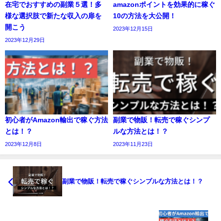
在宅でおすすめの副業５選！多
amazonポイントを効果的に稼ぐ
様な選択肢で新たな収入の扉を
10の方法を大公開！
開こう
2023年12月15日
2023年12月29日
初心者がAmazon輸出で稼ぐ方法
副業で物販！転売で稼ぐシンプ
とは！？
ルな方法とは！？
2023年12月8日
2023年11月23日
副業で物販！転売で稼ぐシンプルな方法とは！？