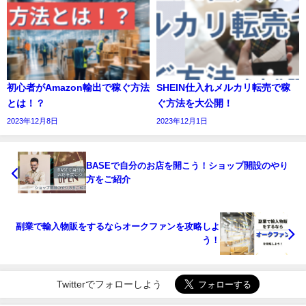
初心者がAmazon輸出で稼ぐ方法
SHEIN仕入れメルカリ転売で稼
とは！？
ぐ方法を大公開！
2023年12月8日
2023年12月1日
BASEで自分のお店を開こう！ショップ開設のやり
方をご紹介
副業で輸入物販をするならオークファンを攻略しよ
う！
Twitterでフォローしよう