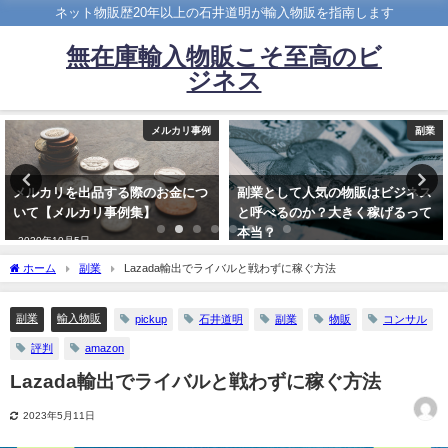
ネット物販歴20年以上の石井道明が輸入物販を指南します
無在庫輸入物販こそ至高のビ
ジネス
メルカリ事例
副業
メルカリを出品する際のお金につ
副業として人気の物販はビジネス
いて【メルカリ事例集】
と呼べるのか？大きく稼げるって
本当？
2020年10月5日
2021年2月27日
ホーム
副業
Lazada輸出でライバルと戦わずに稼ぐ方法
副業
輸入物販
pickup
石井道明
副業
物販
コンサル
評判
amazon
Lazada輸出でライバルと戦わずに稼ぐ方法
2023年5月11日