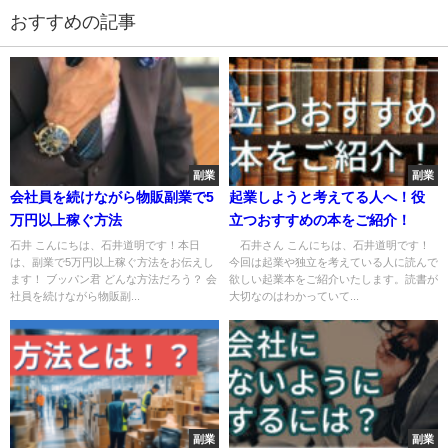
おすすめの記事
副業
副業
会社員を続けながら物販副業で5
起業しようと考えてる人へ！役
万円以上稼ぐ方法
立つおすすめの本をご紹介！
石井 こんにちは、石井道明です！本日
石井さん こんにちは、石井道明です！
は、副業で5万円以上稼ぐ方法をお伝えし
今回は起業や独立を考えている人に読んで
ます！ ブッパン君 どんな方法だろう？ 会
欲しい起業本をご紹介いたします。読書が
社員を続けながら物販副...
大切なのはわかっていて...
副業
副業