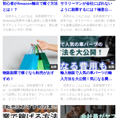
初心者がAmazon輸出で稼ぐ方法
サラリーマンが会社にばれない
とは！？
ように副業するには？極意公
開！
石井さん こんにちは、石井道明です！
石井さん こんにちは、石井道明です！
Amazonは世界中で最も成功した電子商取
近年では、サラリーマン（会社員）の場合
引プラットフォームの一つであり、初心者
でも副業は認められる傾向が強くなってき
でも参入しやすい市場...
ましたが、未だに副業を...
副業
副業
物販副業で稼ぐなら転売がおす
輸入物販で人気の車パーツの輸
すめ！
入方法を大公開！気になる費用
も！？
石井 こんにちは、石井道明です！本日
石井さん こんにちは、石井道明です！
は、なぜ副業で転売がおすすめなのかにつ
アメリカ製の車には日本でもコアなファン
いて説明していきますね！ ブッパン君
がたくさんいますよね。いわゆる「アメ
お、どうしてなんだろう？ ...
車」と呼ばれる人気の車たち...