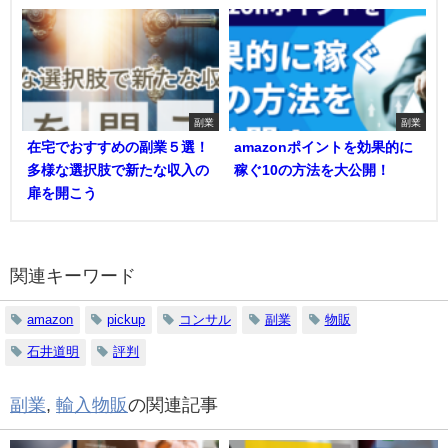
副業
副業
在宅でおすすめの副業５選！
amazonポイントを効果的に
多様な選択肢で新たな収入の
稼ぐ10の方法を大公開！
扉を開こう
関連キーワード
amazon
pickup
コンサル
副業
物販
石井道明
評判
副業
,
輸入物販
の関連記事