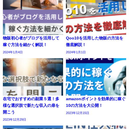
物販初心者がブログを活用して
Qoo10を活用した物販の方法を
稼ぐ方法を細かく解説！
徹底解説！
2024年1月4日
2024年1月1日
在宅でおすすめの副業５選！多
amazonポイントを効果的に稼ぐ
様な選択肢で新たな収入の扉を
10の方法を大公開！
開こう
2023年12月15日
2023年12月29日