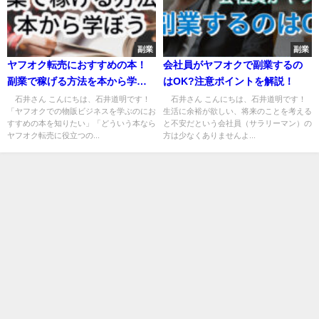
副業
副業
ヤフオク転売におすすめの本！
会社員がヤフオクで副業するの
副業で稼げる方法を本から学ぼ
はOK?注意ポイントを解説！
う
石井さん こんにちは、石井道明です！
石井さん こんにちは、石井道明です！
「ヤフオクでの物販ビジネスを学ぶのにお
生活に余裕が欲しい、将来のことを考える
すすめの本を知りたい」「どういう本なら
と不安だという会社員（サラリーマン）の
ヤフオク転売に役立つの...
方は少なくありませんよ...