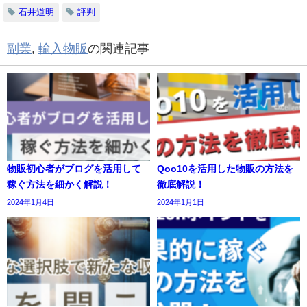
石井道明
評判
副業
,
輸入物販
の関連記事
物販初心者がブログを活用して
Qoo10を活用した物販の方法を
稼ぐ方法を細かく解説！
徹底解説！
2024年1月4日
2024年1月1日