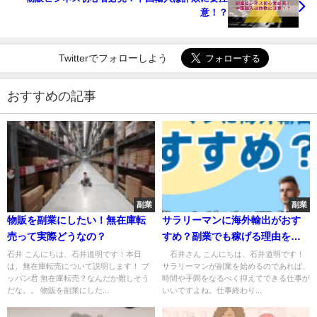
意！？
Twitterでフォローしよう
おすすめの記事
副業
副業
物販を副業にしたい！無在庫転
サラリーマンに海外輸出がおす
売って実際どうなの？
すめ？副業でも稼げる理由を解
説！★
石井 こんにちは、石井道明です！本日
石井さん こんにちは、石井道明です！
は、無在庫転売について説明します！ ブ
サラリーマンが副業を始めるのであれば、
ッパン君 無在庫転売？なんだか難しそう
時間や手間をなるべく抑えてできる仕事が
だな。。 物販を副業にした...
いいですよね。仕事終わり...