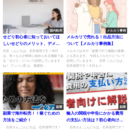
国内転売
メルカリ事例
せどり初心者に知っておいてほ
メルカリで売れる！出品方法に
しいせどりのメリット、デメリ
ついて【メルカリ事例集】
ット【国内転売】
石井 こんにちは、石井道明です！本日
メルカリは今や「副業で行う物販の基礎」
は、色々な人が簡単に始められる物販であ
とも言えます。 今回もメルカリについて
る「せどり」について説明していきます
説明していきます。 石井 こんにちは、
ね！ ブッパン君 お、基礎的...
石井道明です！今日もメ...
副業
副業
副業で海外転売！！稼ぐための
輸入の関税や申告にかかる費用
方法をご紹介！
の支払い方法は？初心者向けに
解説！！
石井さん こんにちは、石井道明です！
石井さん こんにちは、石井道明です！