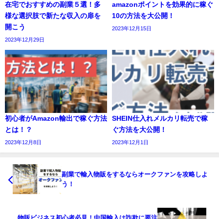
在宅でおすすめの副業５選！多
amazonポイントを効果的に稼ぐ
様な選択肢で新たな収入の扉を
10の方法を大公開！
開こう
2023年12月15日
2023年12月29日
初心者がAmazon輸出で稼ぐ方法
SHEIN仕入れメルカリ転売で稼
とは！？
ぐ方法を大公開！
2023年12月8日
2023年12月1日
副業で輸入物販をするならオークファンを攻略しよ
う！
物販ビジネス初心者必見！中国輸入は詐欺に要注