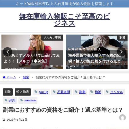
ネット物販歴20年以上の石井道明が輸入物販を指南します
無在庫輸入物販こそ至高のビ
ジネス
メルカリ事例
副業
とりあえずメルカリで出品してみ
海外通販で個人輸入する際の関
よう！【メルカリ事例集】
税？輸入の際に気を付ける点と
は？
2020年9月23日
2022年5月21日
ホーム
副業
副業におすすめの資格をご紹介！選ぶ基準とは？
副業
輸入物販
pickup
石井道明
副業
物販
コンサル
評判
amazon
副業におすすめの資格をご紹介！選ぶ基準とは？
2023年5月11日