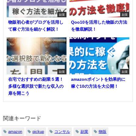
副業
副業
物販初心者がブログを活用し
Qoo10を活用した物販の方法
て稼ぐ方法を細かく解説！
を徹底解説！
副業
副業
在宅でおすすめの副業５選！
amazonポイントを効果的に
多様な選択肢で新たな収入の
稼ぐ10の方法を大公開！
扉を開こう
関連キーワード
amazon
pickup
コンサル
副業
物販