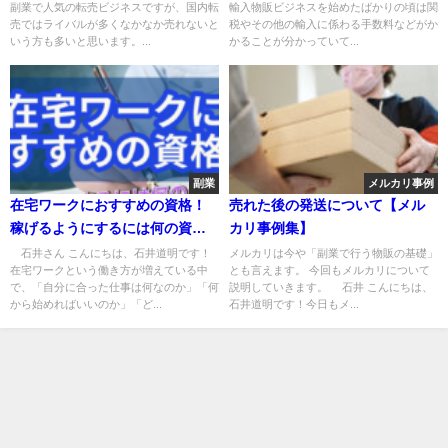
副業で人気の転売ビジネスですが、国内転
輸入物販ビジネスを始めたばかりの頃は関
売ではライバルが多くなかなか売れないと
税やその他の輸入に係わる手数料などがか
いう方も多いと思います。...
かることが分かっていて...
副業
メルカリ事例
在宅ワークにおすすめの資格！
売れた後の発送について【メル
稼げるようにするには何の資格
カリ事例集】
が良い？
石井さん こんにちは、石井道明です！
メルカリは今や「副業で行う物販の基礎」
在宅ワークという働き方が増えている中
とも言えます。 今回もメルカリについて
で、「自分に合った仕事は何なのか」「何
説明していきます。 石井 こんにちは、
から始めればいいのか」「ど...
石井道明です！今日もメ...