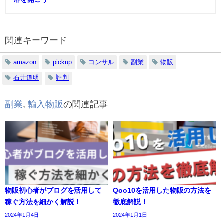
関連キーワード
amazon
pickup
コンサル
副業
物販
石井道明
評判
副業
,
輸入物販
の関連記事
物販初心者がブログを活用して
Qoo10を活用した物販の方法を
稼ぐ方法を細かく解説！
徹底解説！
2024年1月4日
2024年1月1日