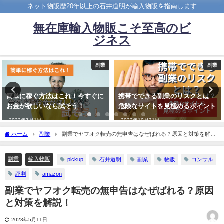
ネット物販歴20年以上の石井道明が輸入物販を指南します
無在庫輸入物販こそ至高のビ
ジネス
副業
副業
簡単に稼ぐ方法はこれ！今すぐに
携帯でできる副業のリスクとは？
お金が欲しいなら試そう！
危険なサイトを見極めるポイント
2022年7月1日
2022年10月31日
ホーム
副業
副業でヤフオク転売の無申告はなぜばれる？原因と対策を解
説！
副業
輸入物販
pickup
石井道明
副業
物販
コンサル
評判
amazon
副業でヤフオク転売の無申告はなぜばれる？原因
と対策を解説！
2023年5月11日