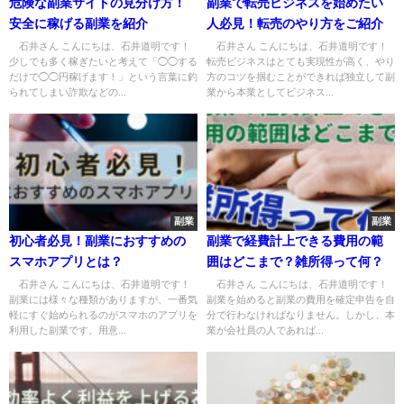
危険な副業サイトの見分け方！
副業で転売ビジネスを始めたい
安全に稼げる副業を紹介
人必見！転売のやり方をご紹介
石井さん こんにちは、石井道明です！
石井さん こんにちは、石井道明です！
少しでも多く稼ぎたいと考えて「◯◯する
転売ビジネスはとても実現性が高く、やり
だけで◯◯円稼げます！」という言葉に釣
方のコツを掴むことができれば独立して副
られてしまい詐欺などの...
業から本業としてビジネス...
副業
副業
初心者必見！副業におすすめの
副業で経費計上できる費用の範
スマホアプリとは？
囲はどこまで？雑所得って何？
石井さん こんにちは、石井道明です！
石井さん こんにちは、石井道明です！
副業には様々な種類がありますが、一番気
副業を始めると副業の費用を確定申告を自
軽にすぐ始められるのがスマホのアプリを
分で行わなければなりません。しかし、本
利用した副業です。用意...
業が会社員の人であれば...