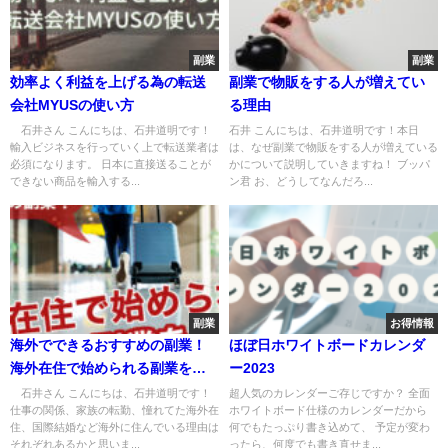
副業
副業
効率よく利益を上げる為の転送
副業で物販をする人が増えてい
会社MYUSの使い方
る理由
石井さん こんにちは、石井道明です！
石井 こんにちは、石井道明です！本日
輸入ビジネスを行っていく上で転送業者は
は、なぜ副業で物販をする人が増えている
必須になります。 日本に直接送ることが
かについて説明していきますね！ ブッパ
できない商品を輸入する...
ン君 お、どうしてなんだろ...
副業
お得情報
海外でできるおすすめの副業！
ほぼ日ホワイトボードカレンダ
海外在住で始められる副業をご
ー2023
紹介
石井さん こんにちは、石井道明です！
超人気のカレンダーご存じですか？ 全面
仕事の関係、家族の転勤、憧れてた海外在
ホワイトボード仕様のカレンダーだから
住、国際結婚など海外に住んでいる理由は
何でもたっぷり書き込めて、 予定が変わ
それぞれあるかと思いま...
ったら、何度でも書き直せま...