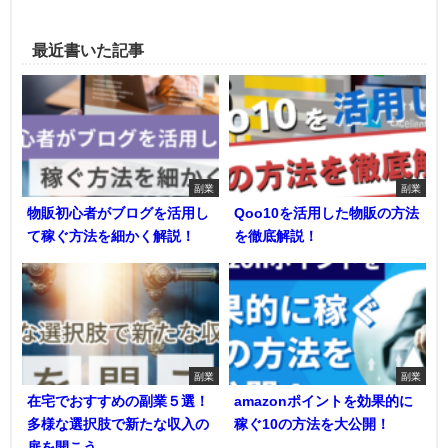
最近書いた記事
副業
副業
物販初心者がブログを活用し
Qoo10を活用した物販の方法
て稼ぐ方法を細かく解説！
を徹底解説！
副業
副業
在宅でおすすめの副業５選！
amazonポイントを効果的に
多様な選択肢で新たな収入の
稼ぐ10の方法を大公開！
扉を開こう