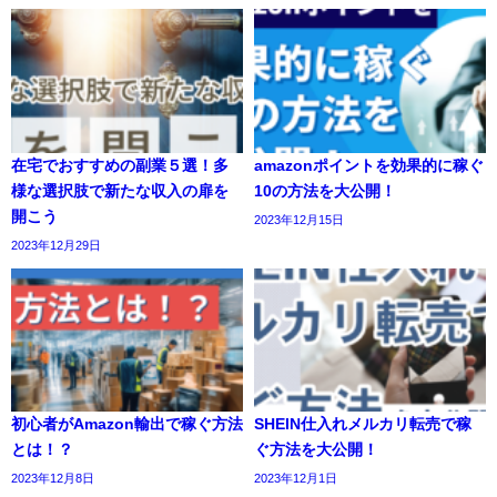
在宅でおすすめの副業５選！多
amazonポイントを効果的に稼ぐ
様な選択肢で新たな収入の扉を
10の方法を大公開！
開こう
2023年12月15日
2023年12月29日
初心者がAmazon輸出で稼ぐ方法
SHEIN仕入れメルカリ転売で稼
とは！？
ぐ方法を大公開！
2023年12月8日
2023年12月1日