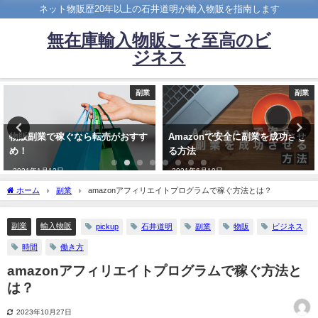
ネット物販歴20年以上の石井道明が輸入物販を指南します
無在庫輸入物販こそ至高のビ
ジネス
副業
副業
物販副業で稼ぐなら転売がおすす
Amazonで安全に副業を成功させ
め！
る方法
2021年1月12日
2021年6月10日
ホーム
副業
amazonアフィリエイトプログラムで稼ぐ方法とは？
副業
輸入物販
pickup
石井道明
副業
物販
ビジネス
時間
働き方
amazonアフィリエイトプログラムで稼ぐ方法と
は？
2023年10月27日