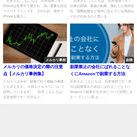
秘訣を公開！
紹介
石井さん こんにちは、石井道明です！
石井さん こんにちは、石井道明です！
iPhoneは世界中で愛され、高い需要を誇る
仕事の関係、家族の転勤、憧れてた海外在
スマートフォンです。そのため、海外で
住、国際結婚など海外に住んでいる理由は
iPhoneを購入し...
それぞれあるかと思いま...
メルカリ事例
副業
メルカリの価格決定の際の注意
副業禁止の会社にばれることな
点【メルカリ事例集】
くにAmazonで副業する方法
メルカリは今や「副業で行う物販の基礎」
石井さん こんにちは、石井道明です！本
とも言えます。 今回もメルカリについて
日は副業禁止の会社にばれることなくに
説明していきます。 石井 こんにちは、
Amazonで副業する方法について説明しま
石井道明です！今日もメ...
す！ ブッパン君 お、...