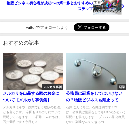
物販ビジネス初心者が成功への第一歩とおすすめの
ステップ
Twitterでフォローしよう
おすすめの記事
メルカリ事例
副業
メルカリを出品する際のお金に
公務員は副業をしてはいけない
ついて【メルカリ事例集】
の？物販ビジネスも禁止って本
当？
メルカリは今や「副業で行う物販の基礎」
石井 こんにちは、石井道明です！本日
とも言えます。 今回もメルカリについて
は、公務員は副業をしてもいいのかという
説明していきます。 石井 こんにちは、
疑問にお答えします！ ブッパン君 公務員
石井道明です！今日もメ...
なのに副業なんてできるの...