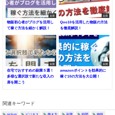
副業
副業
物販初心者がブログを活用し
Qoo10を活用した物販の方法
て稼ぐ方法を細かく解説！
を徹底解説！
副業
副業
在宅でおすすめの副業５選！
amazonポイントを効果的に
多様な選択肢で新たな収入の
稼ぐ10の方法を大公開！
扉を開こう
関連キーワード
pickup
ビジネス
働き方
副業
時間
物販