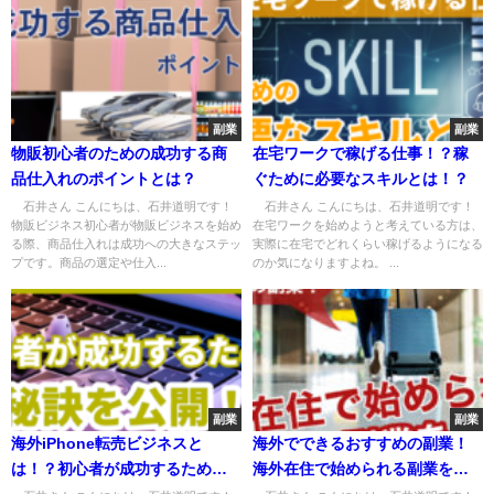
副業
副業
物販初心者のための成功する商
在宅ワークで稼げる仕事！？稼
品仕入れのポイントとは？
ぐために必要なスキルとは！？
石井さん こんにちは、石井道明です！
石井さん こんにちは、石井道明です！
物販ビジネス初心者が物販ビジネスを始め
在宅ワークを始めようと考えている方は、
る際、商品仕入れは成功への大きなステッ
実際に在宅でどれくらい稼げるようになる
プです。商品の選定や仕入...
のか気になりますよね。 ...
副業
副業
海外iPhone転売ビジネスと
海外でできるおすすめの副業！
は！？初心者が成功するための
海外在住で始められる副業をご