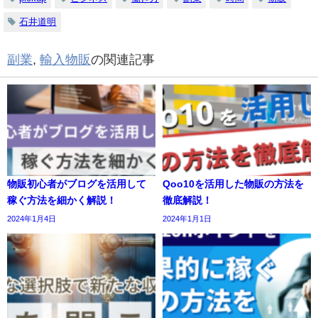
石井道明
副業
,
輸入物販
の関連記事
物販初心者がブログを活用して
Qoo10を活用した物販の方法を
稼ぐ方法を細かく解説！
徹底解説！
2024年1月4日
2024年1月1日