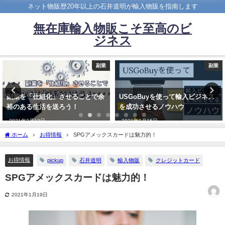
ネット物販歴20年以上の石井道明が輸入物販を指南します
無在庫輸入物販こそ至高のビ
ジネス
副業
副業
副業を「仕組化」させることで余
USGoBuyを使って輸入ビジネス
裕のある生活を送ろう！
を成功させるノウハウ
2021年3月12日
2021年9月15日
ホーム
お得情報
SPGアメックスカードは魅力的！
お得情報
pickup
石井道明
輸入物販
クレジットカード
SPGアメックスカードは魅力的！
2021年1月19日