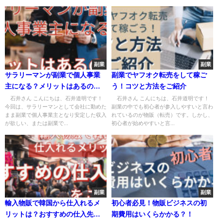
副業
副業
サラリーマンが副業で個人事業
副業でヤフオク転売をして稼ご
主になる？メリットはあるの
う！コツと方法をご紹介
か？
石井さん こんにちは、石井道明です！
石井さん こんにちは、石井道明です！
今回は、サラリーマンとして会社に勤めた
副業の中でも初心者が参入しやすいと言わ
まま副業で個人事業主となり安定した収入
れているのが物販（転売）です。しかし、
が欲しい、または副業で...
初心者が始めやすいと言...
副業
副業
輸入物販で韓国から仕入れるメ
初心者必見！物販ビジネスの初
リットは？おすすめの仕入先を
期費用はいくらかかる？！