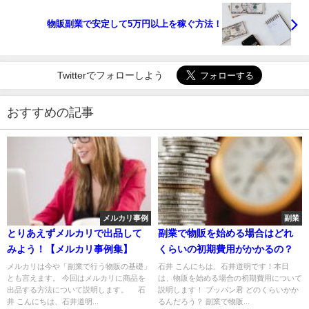
物販副業で安定して5万円以上を稼ぐ方法！
Twitterでフォローしよう
おすすめの記事
メルカリ事例
副業
とりあえずメルカリで出品して
副業で物販を始める場合はどれ
みよう！【メルカリ事例集】
くらいの初期費用がかかるの？
メルカリは今や「副業で行う物販の基礎」
石井 こんにちは、石井道明です！本日
とも言えます。 今回はメルカリに商品を
は、物販を始める場合の初期費用について
出品する方法について説明します。 石
説明します！ ブッパン君 どのくらいかか
井 こんにちは、石井道明...
るんだろう？ 副業で物販...