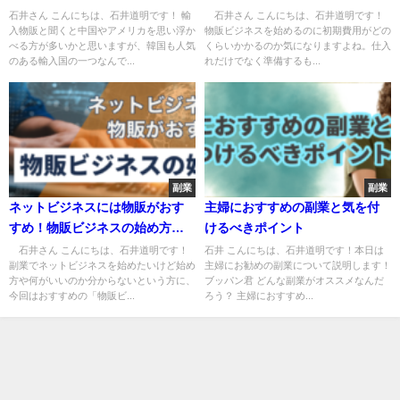
ご紹介！
石井さん こんにちは、石井道明です！ 輸
石井さん こんにちは、石井道明です！
入物販と聞くと中国やアメリカを思い浮か
物販ビジネスを始めるのに初期費用がどの
べる方が多いかと思いますが、韓国も人気
くらいかかるのか気になりますよね。仕入
のある輸入国の一つなんで...
れだけでなく準備するも...
副業
副業
ネットビジネスには物販がおす
主婦におすすめの副業と気を付
すめ！物販ビジネスの始め方を
けるべきポイント
ご紹介★
石井さん こんにちは、石井道明です！
石井 こんにちは、石井道明です！本日は
副業でネットビジネスを始めたいけど始め
主婦にお勧めの副業について説明します！
方や何がいいのか分からないという方に、
ブッパン君 どんな副業がオススメなんだ
今回はおすすめの「物販ビ...
ろう？ 主婦におすすめ...