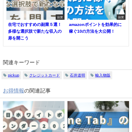
副業
副業
在宅でおすすめの副業５選！
amazonポイントを効果的に
多様な選択肢で新たな収入の
稼ぐ10の方法を大公開！
扉を開こう
関連キーワード
pickup
クレジットカード
石井道明
輸入物販
お得情報
の関連記事