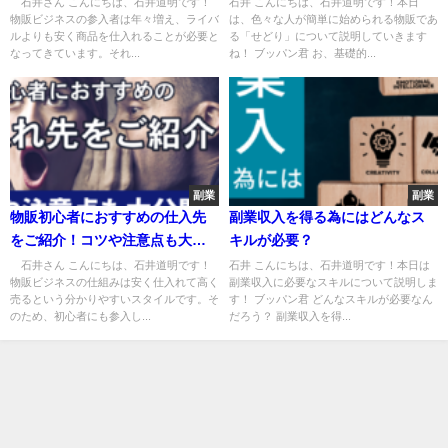
石井さん こんにちは、石井道明です！
石井 こんにちは、石井道明です！本日
物販ビジネスの参入者は年々増え、ライバ
は、色々な人が簡単に始められる物販であ
ルよりも安く商品を仕入れることが必要と
る「せどり」について説明していきます
なってきています。それ...
ね！ ブッパン君 お、基礎的...
副業
副業
物販初心者におすすめの仕入先
副業収入を得る為にはどんなス
をご紹介！コツや注意点も大公
キルが必要？
開！★
石井さん こんにちは、石井道明です！
石井 こんにちは、石井道明です！本日は
物販ビジネスの仕組みは安く仕入れて高く
副業収入に必要なスキルについて説明しま
売るという分かりやすいスタイルです。そ
す！ ブッパン君 どんなスキルが必要なん
のため、初心者にも参入し...
だろう？ 副業収入を得...