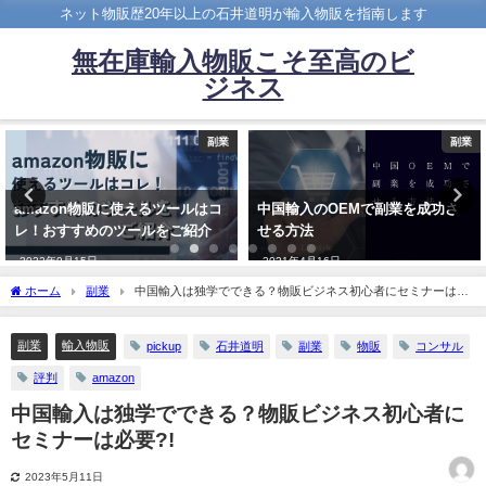
ネット物販歴20年以上の石井道明が輸入物販を指南します
無在庫輸入物販こそ至高のビ
ジネス
副業
副業
amazon物販に使えるツールはコ
中国輸入のOEMで副業を成功さ
レ！おすすめのツールをご紹介
せる方法
2022年9月15日
2021年4月16日
ホーム
副業
中国輸入は独学でできる？物販ビジネス初心者にセミナーは必
要?!
副業
輸入物販
pickup
石井道明
副業
物販
コンサル
評判
amazon
中国輸入は独学でできる？物販ビジネス初心者に
セミナーは必要?!
2023年5月11日