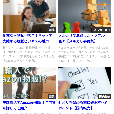
副業
メルカリ事例
副業なら物販一択？！ネットで
メルカリで遭遇したトラブル
完結する物販ビジネスの魅力
色々【メルカリ事例集】
石井 こんにちは、石井道明です！本日
メルカリは今や「副業で行う物販の基礎」
は、物販ビジネスの魅力について説明しま
とも言えます。 今回もメルカリで起きた
す！ ブッパン君 副業初心者にオススメな
事例について触れていきます。 石井 こ
理由はなんだろう？ 副業...
んにちは、石井です！今...
副業
国内転売
中国輸入でAmazon物販！？内容
せどりを始める前に確認すべき
を詳しくご紹介
ポイント【国内転売】