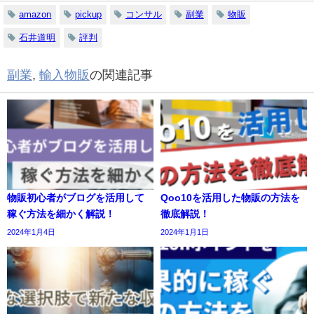
amazon
pickup
コンサル
副業
物販
石井道明
評判
副業
,
輸入物販
の関連記事
物販初心者がブログを活用して
Qoo10を活用した物販の方法を
稼ぐ方法を細かく解説！
徹底解説！
2024年1月4日
2024年1月1日