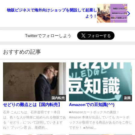
物販ビジネスで海外向けショップを開設して起業し
よう！
Twitterでフォローしよう
おすすめの記事
国内転売
副業
せどりの難点とは【国内転売】
Amazonでの豆知識(^^)
石井 こんにちは、石井道明です！本日
■Amazonカートボックスの裏技！
は、色々な人が簡単に始められる物販であ
Amazon 本体が出品していても カートボ
る「せどり」について説明していきます
ックスが取得できる商品があるのをご存じ
ね！ ブッパン君 お、基礎的...
ですか！ ●Amaz...