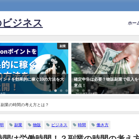
のビジネス
ホー
副業
nポイントを効果的に稼ぐ10の方法を大
確定申告は必要？物販副業で収入を
意点！
15日
2021年1月18日
？副業の時間の考え方とは？
明
副業
物販
ビジネス
時間
働き方
時間は労働時間！？副業の時間の考え