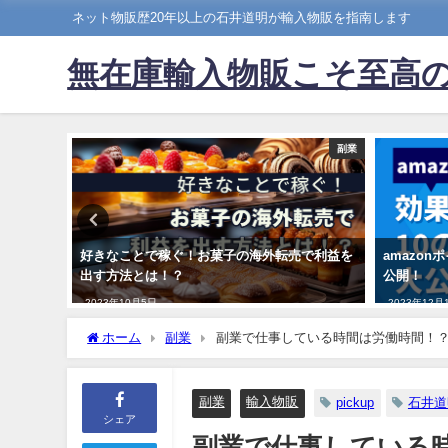
ネット物販歴20年以上の石井道明が輸入物販を指南します
無在庫輸入物販こそ至高
副業
副業
ラザ
好きなことで稼ぐ！お菓子の海外転売で利益を
amazo
出す方法とは！？
公開！
2023年10月5日
2023年12月
ホーム
副業
副業で仕事している時間は労働時間！
副業
輸入物販
pickup
石井道
シェア
副業で仕事している