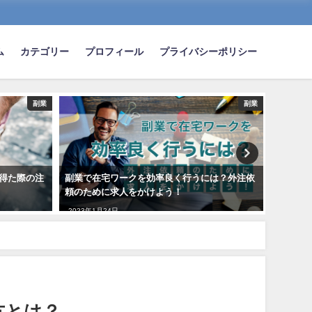
ム
カテゴリー
プロフィール
プライバシーポリシー
副業
副業
得た際の注
副業で在宅ワークを効率良く行うには？外注依
忙しいサ
頼のために求人をかけよう！
2021年3
2023年1月24日
方とは？