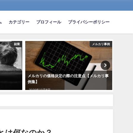
ム
カテゴリー
プロフィール
プライバシーポリシー
副業
メルカリ事例
メルカリの価格決定の際の注意点【メルカリ事
せどり
例集】
【国内
2020年10月8日
2020年1
とは何なのか？