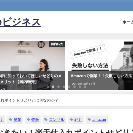
のビジネス
ホー
国内転売
心者に知っておいてほしいせどりのメ
Amazonで副業！！失敗しない方法
デメリット【国内転売】
2021年10月17日
26日
入れポイントせどりとは何なのか？
明
副業
物販
コンサル
評判
amazon
おきたい！楽天仕入れポイントせどり