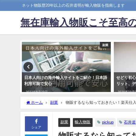
ネット物販歴20年以上の石井道明が輸入物販を指南します
無在庫輸入物販こそ至高
副業
副業
禁止の対
日本人向けの海外輸入サイトをご紹介！日本語
せどり初
利用可能で安心
リット、
2022年5月23日
2020年10月
ホーム
副業
物販するなら知っておきたい！楽天仕
副業
輸入物販
pickup
石井道
シェア
物販するなら知って