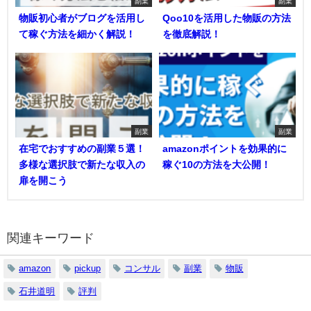
副業
副業
物販初心者がブログを活用し
Qoo10を活用した物販の方法
て稼ぐ方法を細かく解説！
を徹底解説！
副業
副業
在宅でおすすめの副業５選！
amazonポイントを効果的に
多様な選択肢で新たな収入の
稼ぐ10の方法を大公開！
扉を開こう
関連キーワード
amazon
pickup
コンサル
副業
物販
石井道明
評判