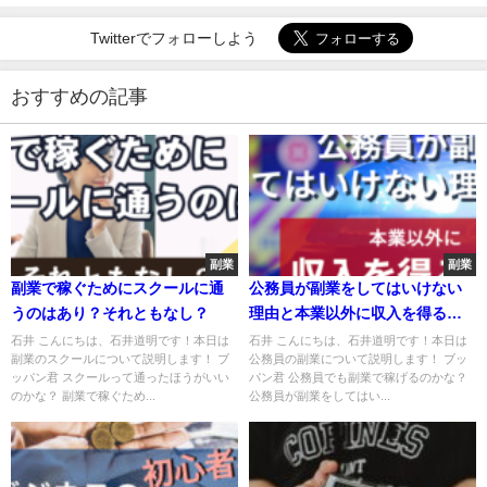
Twitterでフォローしよう
おすすめの記事
副業
副業
副業で稼ぐためにスクールに通
公務員が副業をしてはいけない
うのはあり？それともなし？
理由と本業以外に収入を得る方
法
石井 こんにちは、石井道明です！本日は
石井 こんにちは、石井道明です！本日は
副業のスクールについて説明します！ ブ
公務員の副業について説明します！ ブッ
ッパン君 スクールって通ったほうがいい
パン君 公務員でも副業で稼げるのかな？
のかな？ 副業で稼ぐため...
公務員が副業をしてはい...