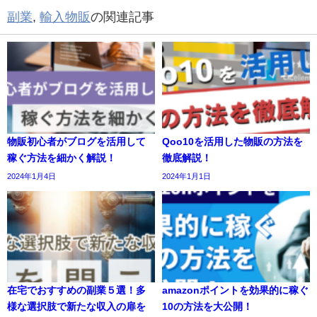
副業
,
輸入物販
の関連記事
物販初心者がブログを活用して
Qoo10を活用した物販の方法を
稼ぐ方法を細かく解説！
徹底解説！
2024年1月4日
2024年1月1日
在宅でおすすめの副業５選！多
amazonポイントを効果的に稼ぐ
様な選択肢で新たな収入の扉を
10の方法を大公開！