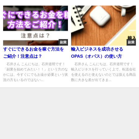
副業
副業
すぐにできるお金を稼ぐ方法を
輸入ビジネスを成功させる
ご紹介！注意点は？
OPAS（オパス）の使い方
石井さん こんにちは、石井道明です！
石井さん こんにちは、石井道明です！
「副業を始めてみたい！！」という方のな
輸入ビジネスを行っていく上で、転送会社
かには、今すぐにでもお金が必要という状
を使えるのと使えないのとでは扱える商品
況の方もいるのではない...
数に大きな差が出てきま...