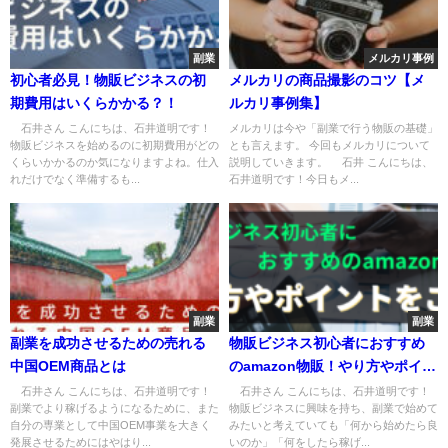
副業
メルカリ事例
初心者必見！物販ビジネスの初
メルカリの商品撮影のコツ【メ
期費用はいくらかかる？！
ルカリ事例集】
石井さん こんにちは、石井道明です！
メルカリは今や「副業で行う物販の基礎」
物販ビジネスを始めるのに初期費用がどの
とも言えます。 今回もメルカリについて
くらいかかるのか気になりますよね。仕入
説明していきます。 石井 こんにちは、
れだけでなく準備するも...
石井道明です！今日もメ...
副業
副業
副業を成功させるための売れる
物販ビジネス初心者におすすめ
中国OEM商品とは
のamazon物販！やり方やポイン
トをご紹介★
石井さん こんにちは、石井道明です！
石井さん こんにちは、石井道明です！
副業でより稼げるようになるために、また
物販ビジネスに興味を持ち、副業で始めて
自分の専業として中国OEM事業を大きく
みたいと考えていても「何から始めたら良
発展させるためにはやはり...
いのか」「何をしたら稼げ...