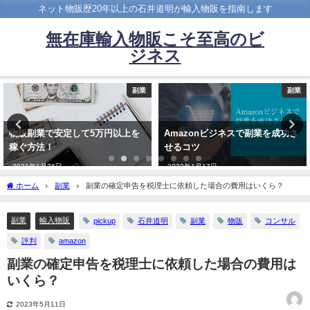
ネット物販歴20年以上の石井道明が輸入物販を指南します
無在庫輸入物販こそ至高のビ
ジネス
副業
副業
物販副業で安定して5万円以上を
Amazonビジネスで副業を成功さ
稼ぐ方法！
せるコツ
2021年1月26日
2022年1月17日
ホーム
副業
副業の確定申告を税理士に依頼した場合の費用はいくら？
副業
輸入物販
pickup
石井道明
副業
物販
コンサル
評判
amazon
副業の確定申告を税理士に依頼した場合の費用は
いくら？
2023年5月11日